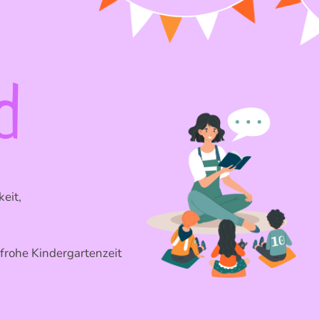
d
.
eit,
frohe Kindergartenzeit