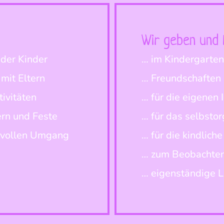
Wir geben und 
 der Kinder
… im Kindergarte
mit Eltern
… Freundschaften 
tivitäten
… für die eigenen
rn und Feste
… für das selbstor
tvollen Umgang
… für die kindlich
… zum Beobachten
… eigenständige 