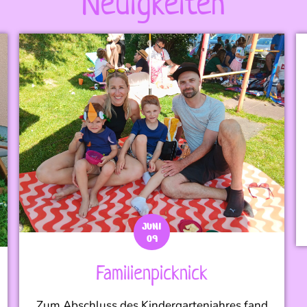
Neuigkeiten
JUNI
09
Familienpicknick
Zum Abschluss des Kindergartenjahres fand