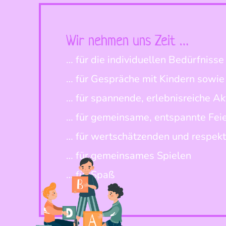
Wir nehmen uns Zeit …
… für die individuellen Bedürfnisse
… für Gespräche mit Kindern sowie 
… für spannende, erlebnisreiche Ak
… für gemeinsame, entspannte Feie
… für wertschätzenden und respek
… für gemeinsames Spielen
… für Spaß