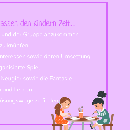
lassen den Kindern Zeit…
n und der Gruppe anzukommen
zu knüpfen
 Interessen sowie deren Umsetzung
ganisierte Spiel
e Neugier sowie die Fantasie
 und Lernen
Lösungswege zu finden